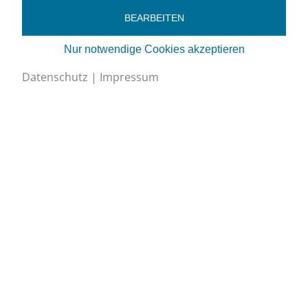
BEARBEITEN
Nur notwendige Cookies akzeptieren
Datenschutz
|
Impressum
Schweizerischer Verband für Kältetechnik SVK
Eichistrasse 1, 6055 Alpnach Dorf
+41 (0)41 670 30 45
info@svk.ch
Google Maps
Impressum
/
Datenschutz
Cookies bearbeiten