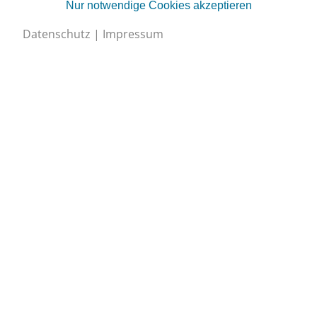
Nur notwendige Cookies akzeptieren
Datenschutz
|
Impressum
Schweizerischer Verband für Kältetechnik SVK
Eichistrasse 1, 6055 Alpnach Dorf
+41 (0)41 670 30 45
info@svk.ch
Google Maps