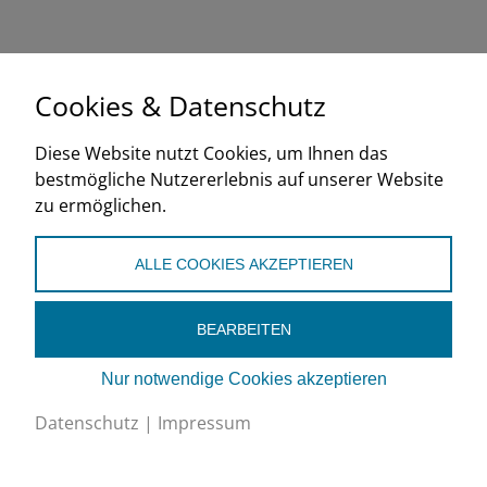
Cookies & Datenschutz
Diese Website nutzt Cookies, um Ihnen das
Schweizerischer Verband für Kältetechnik SVK
bestmögliche Nutzererlebnis auf unserer Website
Eichistrasse 1, 6055 Alpnach Dorf
zu ermöglichen.
+41 (0)41 670 30 45
info@svk.ch
ALLE COOKIES AKZEPTIEREN
Google Maps
BEARBEITEN
Impressum
/
Datenschutz
Cookies bearbeiten
Nur notwendige Cookies akzeptieren
Datenschutz
|
Impressum
Newsletter abonnieren