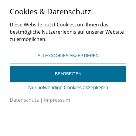
FAQ und weitere Informationen
Cookies & Datenschutz
FAQ NIV Art. 15. Hinweise zum Anschliessen
Diese Website nutzt Cookies, um Ihnen das
und Auswechseln elektrischer Erzeugnisse
bestmögliche Nutzererlebnis auf unserer Website
durch Servicefachleute.
zu ermöglichen.
ESTI-Weisung Nr. 407: Tätigkeiten an oder in
ALLE COOKIES AKZEPTIEREN
der Nähe von elektrischen Anlagen.
Schutzausrüstung nicht vergessen!
BEARBEITEN
Unfallprävention bei Elektroberufen (bulletin.ch
9/2018)
Nur notwendige Cookies akzeptieren
Datenschutz
|
Impressum
Weitere wichtige Links
Niederspannungs-Installationsverordnung NIV