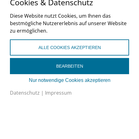
Cookies & Datenschutz
Diese Website nutzt Cookies, um Ihnen das
bestmögliche Nutzererlebnis auf unserer Website
zu ermöglichen.
ALLE COOKIES AKZEPTIEREN
Lars Wicki
Vorstandsmitglied
BEARBEITEN
Mitglied der Geschäftsleitung, Leiter Aussendienst
pircher & partner KÄLTE UND KLIMA AG, 6105
Nur notwendige Cookies akzeptieren
Schachen
Datenschutz
|
Impressum
wicki@svk.ch
betreut den Bereich
Nachwuchswerbung/Fachkräfte