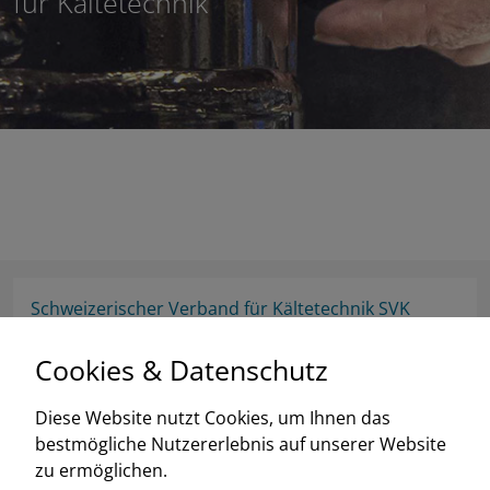
für Kältetechnik
Schweizerischer Verband für Kältetechnik SVK
Eichistrasse 1, 6055 Alpnach Dorf
Cookies & Datenschutz
+41 (0)41 670 30 45
info@svk.ch
Diese Website nutzt Cookies, um Ihnen das
Google Maps
bestmögliche Nutzererlebnis auf unserer Website
zu ermöglichen.