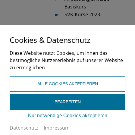
Basiskurs
SVK-Kurse 2023
Cookies & Datenschutz
SVK
Diese Website nutzt Cookies, um Ihnen das
2022
bestmögliche Nutzererlebnis auf unserer Website
zu ermöglichen.
de
ALLE COOKIES AKZEPTIEREN
BEARBEITEN
Nur notwendige Cookies akzeptieren
Schweizerischer Verband für Kältetechnik SVK
Datenschutz
|
Impressum
Eichistrasse 1, 6055 Alpnach Dorf