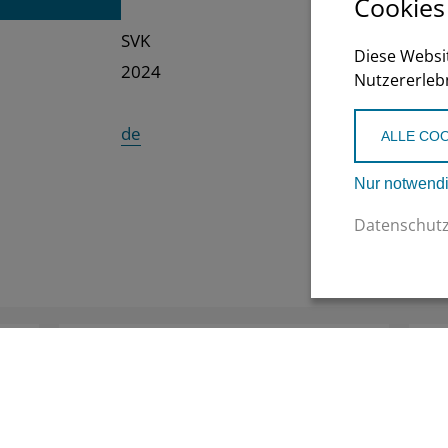
Cookies
SVK
Diese Websi
2024
Nutzererleb
de
ALLE COO
Nur notwendi
Datenschut