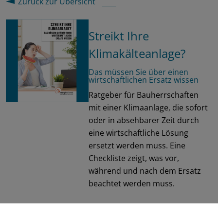
Zurück zur Übersicht
Streikt Ihre
Klimakälteanlage?
Das müssen Sie über einen
wirtschaftlichen Ersatz wissen
Ratgeber für Bauherrschaften
mit einer Klimaanlage, die sofort
oder in absehbarer Zeit durch
eine wirtschaftliche Lösung
ersetzt werden muss. Eine
Checkliste zeigt, was vor,
während und nach dem Ersatz
beachtet werden muss.
EnergieSchweiz/BFE