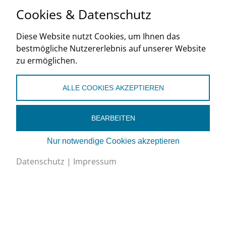
Cookies & Datenschutz
2018
Diese Website nutzt Cookies, um Ihnen das
de
fr
it
bestmögliche Nutzererlebnis auf unserer Website
zu ermöglichen.
ALLE COOKIES AKZEPTIEREN
BEARBEITEN
Schweizerischer Verband für Kältetechnik SVK
Nur notwendige Cookies akzeptieren
Eichistrasse 1, 6055 Alpnach Dorf
Datenschutz
|
Impressum
+41 (0)41 670 30 45
info@svk.ch
Google Maps
Impressum
/
Datenschutz