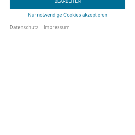
BEARBEITEN
Nur notwendige Cookies akzeptieren
Datenschutz
|
Impressum
Schweizerischer Verband für Kältetechnik SVK
Eichistrasse 1, 6055 Alpnach Dorf
+41 (0)41 670 30 45
info@svk.ch
Google Maps
Impressum
/
Datenschutz
Cookies bearbeiten
Newsletter abonnieren