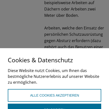
beispielsweise Arbeiten auf
Dächern oder Arbeiten zwei
Meter über Boden.
Arbeiten, welche den Einsatz der
persönlichen Schutzausrüstung
gegen Absturz erfordern (dazu
gehört auch das Benutzen einer
Hebebühne), dürfen nur von
Cookies & Datenschutz
ausgebildetem Personal erledigt
werden.
Diese Website nutzt Cookies, um Ihnen das
bestmögliche Nutzererlebnis auf unserer Website
SVK
zu ermöglichen.
2025
ALLE COOKIES AKZEPTIEREN
de