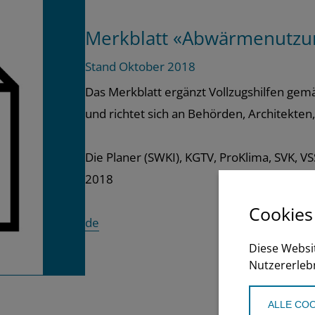
Merkblatt «Abwärmenutzu
Stand Oktober 2018
Das Merkblatt ergänzt Vollzugshilfen ge
und richtet sich an Behörden, Architekten,
Die Planer (SWKI), KGTV, ProKlima, SVK, V
2018
Cookies
de
Diese Websi
Nutzererleb
ALLE COO