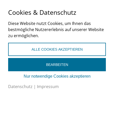
SVK
Cookies & Datenschutz
2021
Diese Website nutzt Cookies, um Ihnen das
de
bestmögliche Nutzererlebnis auf unserer Website
zu ermöglichen.
ALLE COOKIES AKZEPTIEREN
BEARBEITEN
Schweizerischer Verband für Kältetechnik SVK
Nur notwendige Cookies akzeptieren
Eichistrasse 1, 6055 Alpnach Dorf
Datenschutz
|
Impressum
+41 (0)41 670 30 45
info@svk.ch
Google Maps