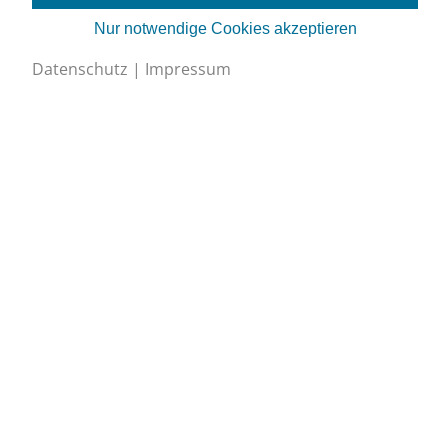
Nur notwendige Cookies akzeptieren
Datenschutz
|
Impressum
Schweizerischer Verband für Kältetechnik SVK
Eichistrasse 1, 6055 Alpnach Dorf
+41 (0)41 670 30 45
info@svk.ch
Google Maps
Impressum
/
Datenschutz
Cookies bearbeiten
Newsletter abonnieren