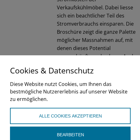
Verkaufskühlmöbel. Dabei liesse
sich ein beachtlicher Teil des
Stromverbrauchs einsparen. Die
Broschüre zeigt die ganze Palette
möglicher Massnahmen auf, mit
denen dieses Potential
ausgeschöpft werden kann. Auch
heute noch ein unverzichtbares
Cookies & Datenschutz
Grundlagendokument.
Diese Website nutzt Cookies, um Ihnen das
RAVEL/BFE
bestmögliche Nutzererlebnis auf unserer Website
1994
zu ermöglichen.
de
ALLE COOKIES AKZEPTIEREN
BEARBEITEN