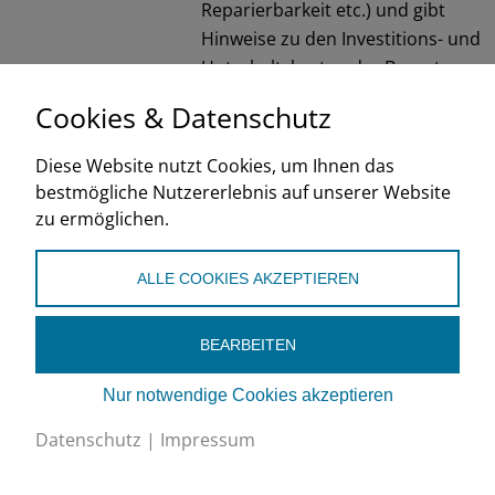
Reparierbarkeit etc.) und gibt
Hinweise zu den Investitions- und
Unterhaltskosten der Bauart.
Cookies & Datenschutz
EnergieSchweiz/BFE
2022
Diese Website nutzt Cookies, um Ihnen das
bestmögliche Nutzererlebnis auf unserer Website
de
fr
it
zu ermöglichen.
ALLE COOKIES AKZEPTIEREN
BEARBEITEN
Nur notwendige Cookies akzeptieren
Schweizerischer Verband für Kältetechnik SVK
Datenschutz
|
Impressum
Eichistrasse 1, 6055 Alpnach Dorf