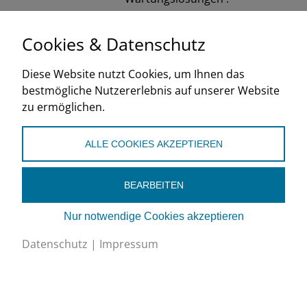
EnergieSchweiz/BFE
Cookies & Datenschutz
2018
Diese Website nutzt Cookies, um Ihnen das
de
fr
it
bestmögliche Nutzererlebnis auf unserer Website
zu ermöglichen.
ALLE COOKIES AKZEPTIEREN
BEARBEITEN
Nur notwendige Cookies akzeptieren
Schweizerischer Verband für Kältetechnik SVK
Eichistrasse 1, 6055 Alpnach Dorf
Datenschutz
|
Impressum
+41 (0)41 670 30 45
info@svk.ch
Google Maps