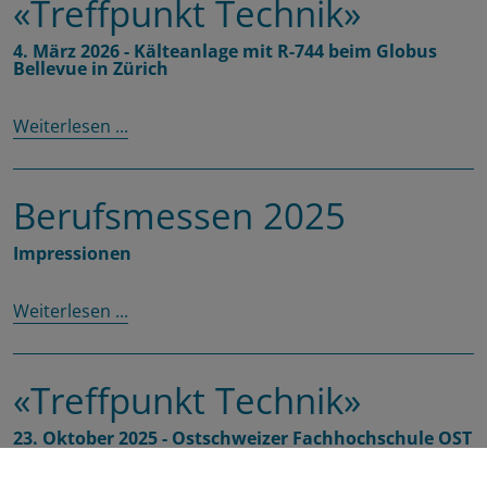
«Treffpunkt Technik»
4. März 2026 - Kälteanlage mit R-744 beim Globus
Bellevue in Zürich
Weiterlesen ...
Berufsmessen 2025
Impressionen
Weiterlesen ...
«Treffpunkt Technik»
23. Oktober 2025 - Ostschweizer Fachhochschule OST