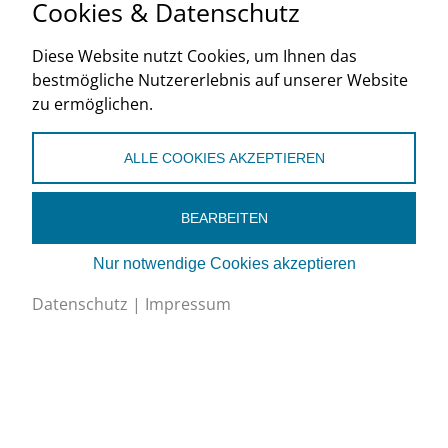
Cookies & Datenschutz
Weiterlesen ...
Diese Website nutzt Cookies, um Ihnen das
SwissSkills 2025
bestmögliche Nutzererlebnis auf unserer Website
zu ermöglichen.
17. bis 21. September 2025
ALLE COOKIES AKZEPTIEREN
Fotos: Rainer Eder, SwissSkills, andere Weitere Bilder
unter cool-clever.ch.
Weiterlesen ...
BEARBEITEN
Nur notwendige Cookies akzeptieren
Schulabschlussfeier 2025
Datenschutz
|
Impressum
19. Juni 2025, chillfood’s füüri, Bern
Fotos: Rainer Eder
Weiterlesen ...