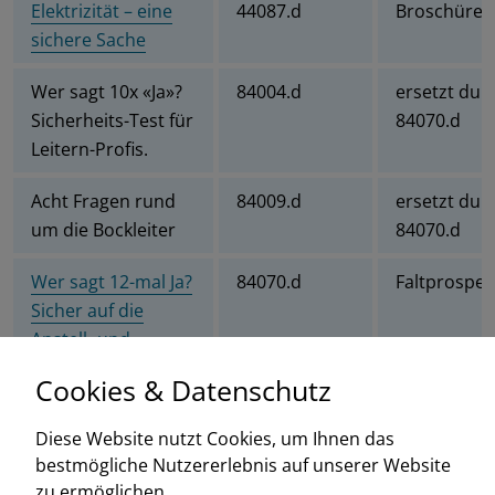
Elektrizität – eine
44087.d
Broschüre
sichere Sache
Wer sagt 10x «Ja»?
84004.d
ersetzt dur
Sicherheits-Test für
84070.d
Leitern-Profis.
Acht Fragen rund
84009.d
ersetzt dur
um die Bockleiter
84070.d
Wer sagt 12-mal Ja?
84070.d
Faltprospek
Sicher auf die
Anstell- und
Bockleiter.
Cookies & Datenschutz
Willst Du auf die
88008.d
Lehrmittel, 
Diese Website nutzt Cookies, um Ihnen das
Leiter, denke
durch
bestmögliche Nutzererlebnis auf unserer Website
weiter!
Instruktions
zu ermöglichen.