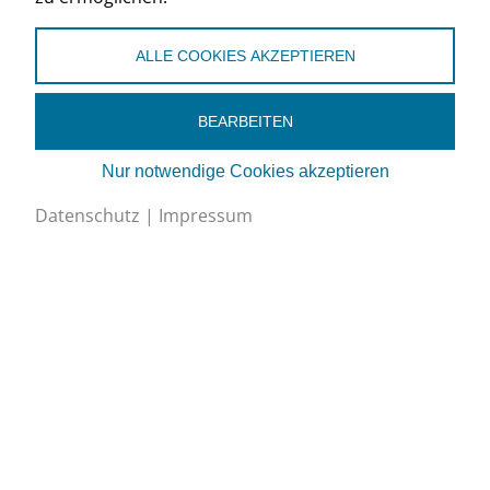
(siehe näch
Zeile)
ALLE COOKIES AKZEPTIEREN
Mit der Leiter? So
–
Instruktions
geht’s weiter!
BEARBEITEN
Acht zentrale
84018.d
Faltprospek
Nur notwendige Cookies akzeptieren
Fragen rund um
Datenschutz
|
Impressum
das Rollgerüst
Acht
84035.d
Faltprospek
lebenswichtige
Regeln für den
Hochbau
Sicheres Arbeiten
44046.d
Merkblatt
im Bereich von
Liftschächten