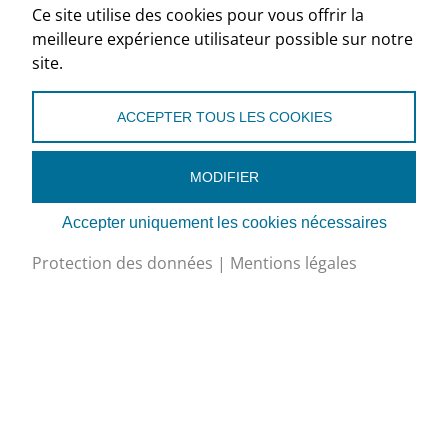
Ce site utilise des cookies pour vous offrir la
meilleure expérience utilisateur possible sur notre
site.
Association Suisse du Froid, Section romande
ACCEPTER TOUS LES COOKIES
Centre New Adoc
La Croix-du-Péage 1
1029 Villars-Ste-Croix
MODIFIER
Accepter uniquement les cookies nécessaires
+41 (0)79 238 96 98
secretariat@asf-froid.ch
Protection des données
|
Mentions légales
Google Maps
Mentions légales
Protection des données
Edit Cookies