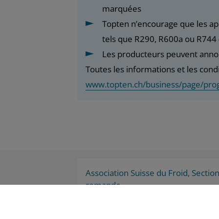
marquées
Topten n’encourage que les app
tels que R290, R600a ou R744
Les producteurs peuvent annon
Toutes les informations et les cond
www.topten.ch/business/page/prog
Association Suisse du Froid, Sectio
romande
Centre New Adoc
La Croix-du-Péage 1