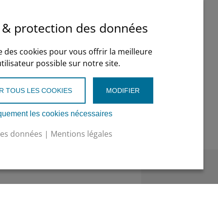
 impact environnemental (GWP ≤ 3)
 & protection des données
se des cookies pour vous offrir la meilleure
@topten.ch
ilisateur possible sur notre site.
eurs-professionnels
R TOUS LES COOKIES
MODIFIER
quement les cookies nécessaires
des données
|
Mentions légales