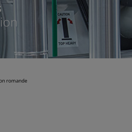
s
tion
tion romande