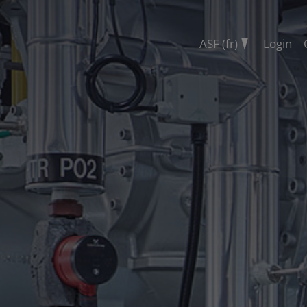
ASF (fr)
Login