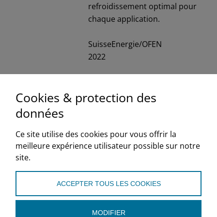
refroidissement optimal pour
chaque application.
SuisseEnergie/OFEN
2022
de
fr
it
Cookies & protection des
données
Turbo-compresseur
Ce site utilise des cookies pour vous offrir la
semi-hermétique
meilleure expérience utilisateur possible sur notre
site.
Fiche d’information 08
compresseurs frigorifiques
ACCEPTER TOUS LES COOKIES
La fiche d’information décrit le
turbo-compresseur semi-
MODIFIER
hermétique, ses caractéristiques