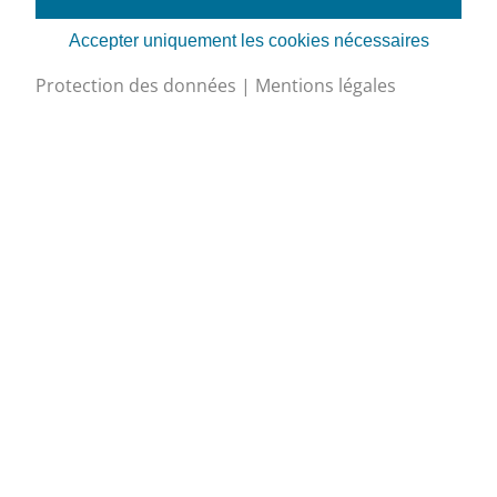
et ses domaines d’application
Accepter uniquement les cookies nécessaires
ainsi que les fluides frigorigènes
disponibles. Elle informe sur les
Protection des données
|
Mentions légales
aspects techniques (régulation,
niveau sonore, réparabilité, etc.)
et donne des informations sur
les coûts d’investissement et
d’entretien de ce type de
compresseur.
SuisseEnergie/OFEN
2022
de
fr
it