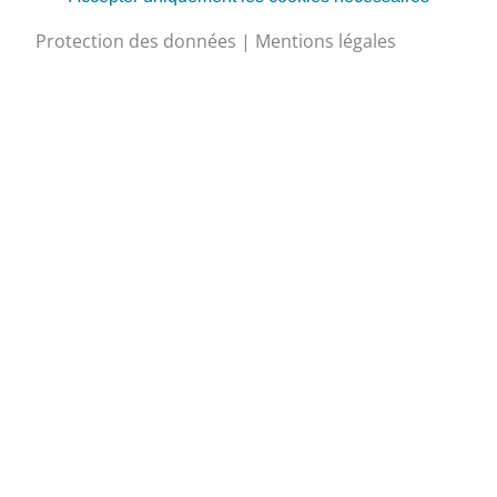
Protection des données
|
Mentions légales
Règlement sur le
fonds en faveur de la
formation
professionnelle ASF
SVK
2009
fr
Petits investissements
grands effets