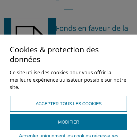
Fonds en faveur de la
formation
Cookies & protection des
professionnelle ASF /
données
Arrêté du Conseil
fédéral instituant la
Ce site utilise des cookies pour vous offrir la
meilleure expérience utilisateur possible sur notre
participation
site.
obligatoire
ACCEPTER TOUS LES COOKIES
Conseil fédéral
2009
MODIFIER
fr
Accepter uniquement les cookies nécessaires