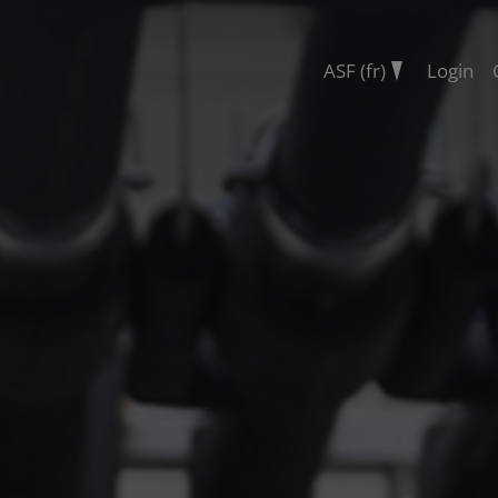
ASF (fr)
Login