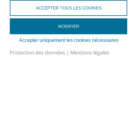
La Croix-du-Péage 1
ACCEPTER TOUS LES COOKIES
1029 Villars-Ste-Croix
MODIFIER
+41 (0)79 238 96 98
secretariat@asf-froid.ch
Accepter uniquement les cookies nécessaires
Google Maps
Protection des données
|
Mentions légales
Mentions légales
Protection des données
Edit Cookies
Inscription à la newsletter