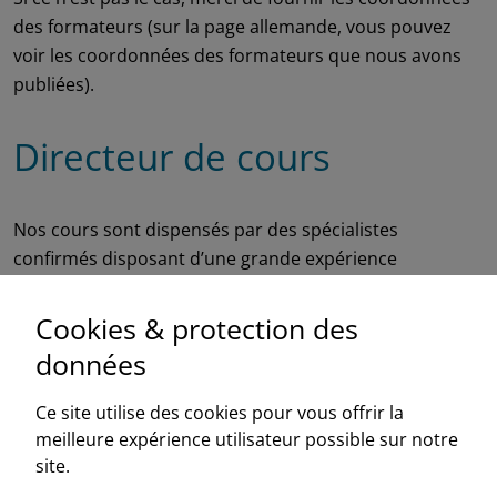
des formateurs (sur la page allemande, vous pouvez
voir les coordonnées des formateurs que nous avons
publiées).
Directeur de cours
Nos cours sont dispensés par des spécialistes
confirmés disposant d’une grande expérience
professionnelle et d’enseignement.
Cookies & protection des
données
Ce site utilise des cookies pour vous offrir la
meilleure expérience utilisateur possible sur notre
Association Suisse du Froid, Section romande
site.
Centre New Adoc