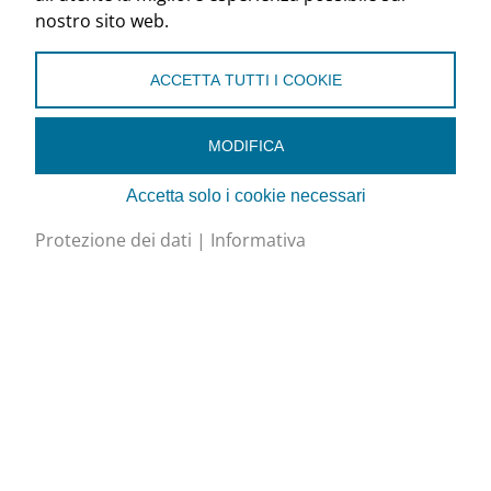
nostro sito web.
ACCETTA TUTTI I COOKIE
MODIFICA
Accetta solo i cookie necessari
Protezione dei dati
|
Informativa
Associazione Ticinese Frigoristi (ATF)
Sede:
Via Besso 59, 6900 Lugano
Corrispondenza:
Casella Postale 8135, 6908
Massagno Caselle
+41 (0)91 745 80 91
info@frigoristi.ch