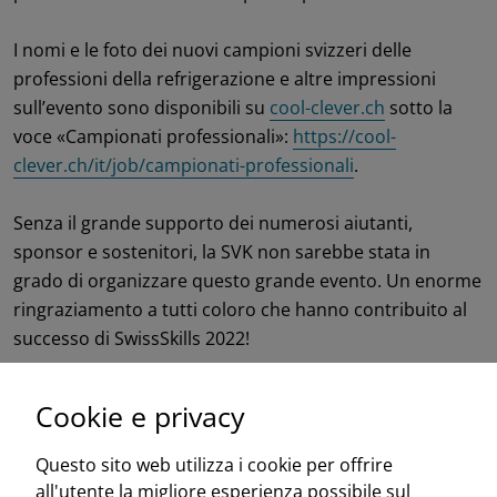
I nomi e le foto dei nuovi campioni svizzeri delle
professioni della refrigerazione e altre impressioni
sull’evento sono disponibili su
cool-clever.ch
sotto la
voce «Campionati professionali»:
https://cool-
clever.ch/it/job/campionati-professionali
.
Senza il grande supporto dei numerosi aiutanti,
sponsor e sostenitori, la SVK non sarebbe stata in
grado di organizzare questo grande evento. Un enorme
ringraziamento a tutti coloro che hanno contribuito al
successo di SwissSkills 2022!
Cookie e privacy
Questo sito web utilizza i cookie per offrire
all'utente la migliore esperienza possibile sul